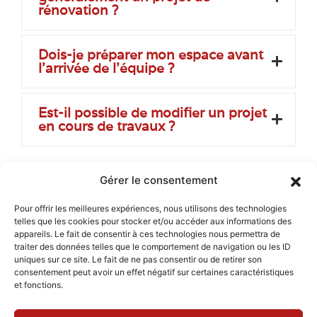
rénovation ?
Dois-je préparer mon espace avant
l’arrivée de l’équipe ?
Est-il possible de modifier un projet
en cours de travaux ?
Gérer le consentement
Nous intervenons aussi
Pour offrir les meilleures expériences, nous utilisons des technologies
Travaux tous corps d’état
telles que les cookies pour stocker et/ou accéder aux informations des
Travaux tous corps d’état à Embrun
appareils. Le fait de consentir à ces technologies nous permettra de
Menu
Travaux tous corps d’état à Chorges
traiter des données telles que le comportement de navigation ou les ID
Travaux tous corps d’état à Gap
uniques sur ce site. Le fait de ne pas consentir ou de retirer son
Travaux tous corps d’état à La Seyne-sur-Mer
Accueil
consentement peut avoir un effet négatif sur certaines caractéristiques
Travaux tous corps d’état à Saint-Cyr-sur-Mer
Travaux tous corps d’état à Six-Fours-les-Plages
et fonctions.
Nos services
Travaux tous corps d’état à Bandol
Travaux tous corps d’état à Sanary-sur-Mer
Nos réalisations
Travaux tous corps d’état à Toulon