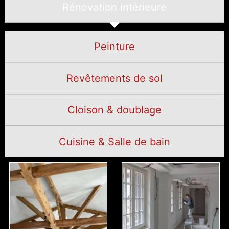
Rénovation intérieure
Peinture
Revêtements de sol
Cloison & doublage
Cuisine & Salle de bain