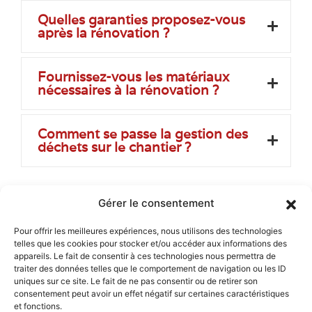
Quelles garanties proposez-vous
après la rénovation ?
Fournissez-vous les matériaux
nécessaires à la rénovation ?
Comment se passe la gestion des
déchets sur le chantier ?
Gérer le consentement
Nous intervenons aussi
Pour offrir les meilleures expériences, nous utilisons des technologies
Rénovation intérieure
telles que les cookies pour stocker et/ou accéder aux informations des
Rénovation intérieure à Embrun
appareils. Le fait de consentir à ces technologies nous permettra de
Menu
Rénovation intérieure à Chorges
traiter des données telles que le comportement de navigation ou les ID
Rénovation intérieure à Gap
Rénovation intérieure à La Seyne-sur-Mer
uniques sur ce site. Le fait de ne pas consentir ou de retirer son
Accueil
Rénovation intérieure à Saint-Cyr-sur-Mer
consentement peut avoir un effet négatif sur certaines caractéristiques
Rénovation intérieure à Six-Fours-les-Plages
et fonctions.
Nos services
Rénovation intérieure à Bandol